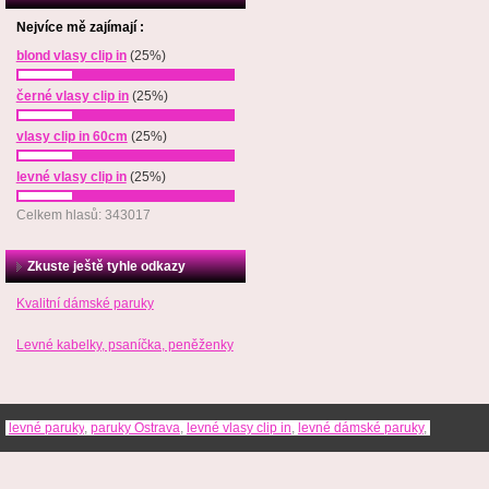
Nejvíce mě zajímají :
blond vlasy clip in
(25%)
černé vlasy clip in
(25%)
vlasy clip in 60cm
(25%)
levné vlasy clip in
(25%)
Celkem hlasů: 343017
Zkuste ještě tyhle odkazy
Kvalitní dámské paruky
Levné kabelky, psaníčka, peněženky
levné paruky
,
paruky Ostrava
,
levné vlasy clip in
,
levné dámské paruky
,