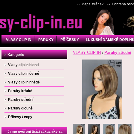
Mapa stránek
Ochrana osob
VLASY CLIP IN
PARUKY
PŘÍČESKY
LUXUSNÍ DÁMSKÉ DOPLŇ
VLASY CLIP IN
›
Paruky střední
Kategorie
Vlasy clip in blond
Vlasy clip in černé
Vlasy clip in hnědé
Paruky krátké
Paruky střední
Paruky dlouhé
Příčesy / copy
Jsme ověřeni tisíci zákazníky za