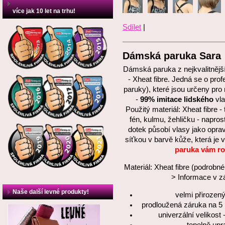
více jak 10 let na trhu!
Sdílet
|
Dámská paruka Sara
Dámská paruka z nejkvalitněj
- Xheat fibre. Jedná se o pro
paruky), které jsou určeny pro 
-
99% imitace lidského
vla
Použitý materiál: Xheat fibre 
fén, kulmu, žehličku - napros
dotek působí vlasy jako opravd
síťkou v barvě kůže, která je
paruka vám ro
Materiál: Xheat fibre (podrobné
> Informace v zá
Naše další levné produkty!
velmi přirozený
prodloužená záruka na 5 le
univerzální velikost